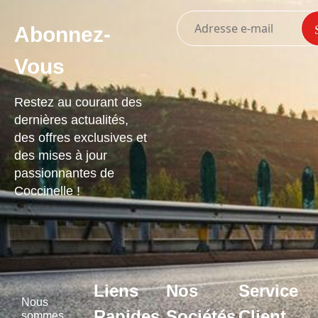
Abonnez-
Vous
Restez au courant des
dernières actualités,
des offres exclusives et
des mises à jour
passionnantes de
Coccinelle !
Liens
Nos
Service
Nous
Rapides
Sociétés
Client
sommes