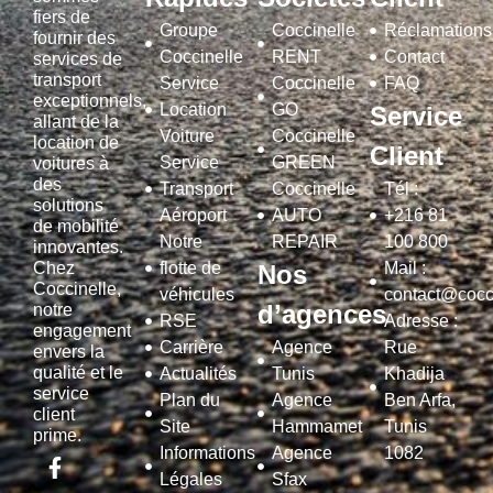
fiers de
Groupe
Coccinelle
Réclamations
fournir des
Coccinelle
RENT
Contact
services de
transport
Service
Coccinelle
FAQ
exceptionnels,
Location
GO
Service
allant de la
Voiture
Coccinelle
location de
Client
Service
GREEN
voitures à
des
Transport
Coccinelle
Tél :
solutions
Aéroport
AUTO
+216 81
de mobilité
Notre
REPAIR
100 800
innovantes.
Chez
flotte de
Mail :
Nos
Coccinelle,
véhicules
contact@cocci
d’agences
notre
RSE
Adresse :
engagement
Carrière
Agence
Rue
envers la
qualité et le
Actualités
Tunis
Khadija
service
Plan du
Agence
Ben Arfa,
client
Site
Hammamet
Tunis
prime.
Informations
Agence
1082
Légales
Sfax