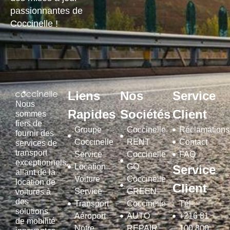
passionnantes de
Coccinelle !
Liens
Nos
Service
Nous
Rapides
Sociétés
Client
sommes
fiers de
Groupe
Coccinelle
Réclamations
fournir des
Coccinelle
RENT
Contact
services de
transport
Service
Coccinelle
FAQ
exceptionnels,
Location
GO
Service
allant de la
Voiture
Coccinelle
location de
Client
Service
GREEN
voitures à
des
Transport
Coccinelle
Tél :
solutions
Aéroport
AUTO
+216 81
de mobilité
Notre
REPAIR
100 800