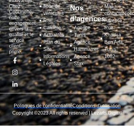
innovantes.
Chez
flotte de
Mail :
Nos
Coccinelle,
véhicules
contact@cocci
d’agences
notre
RSE
Adresse :
engagement
Carrière
Agence
Rue
envers la
qualité et le
Actualités
Tunis
Khadija
service
Plan du
Agence
Ben Arfa,
client
Site
Hammamet
Tunis
prime.
Informations
Agence
1082
Légales
Sfax
Politiques de confidentialité
Conditions d'utilisation
Copyright ©2023 All rights reserved |
Lezarts.Digital