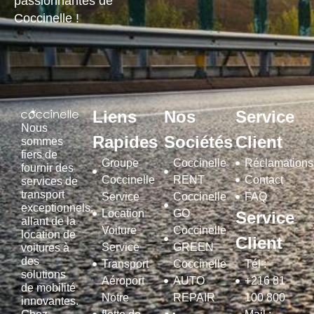
passionnantes de
Coccinelle !
Liens
Nos
Service
Nous
Rapides
Sociétés
Client
sommes
fiers de
Groupe
Coccinelle
Réclamations
fournir des
Coccinelle
RENT
Contact
services de
transport
Service
Coccinelle
FAQ
exceptionnels,
Location
GO
Service
allant de la
Voiture
Coccinelle
location de
Client
Service
GREEN
voitures à
des
Transport
Coccinelle
Tél :
solutions
Aéroport
AUTO
+216 81
de mobilité
Notre
REPAIR
100 800
innovantes.