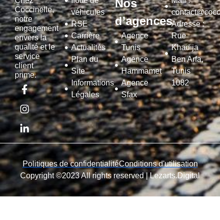
Chez
flotte de
Mail :
Nos
Coccinelle,
véhicules
contact@cocci
d’agences
notre
RSE
Adresse :
engagement
Carrière
Agence
Rue
envers la
qualité et le
Actualités
Tunis
Khadija
service
Plan du
Agence
Ben Arfa,
client
Site
Hammamet
Tunis
prime.
Informations
Agence
1082
Légales
Sfax
Politiques de confidentialité
Conditions d'utilisation
Copyright ©2023 All rights reserved |
Lezarts.Digital