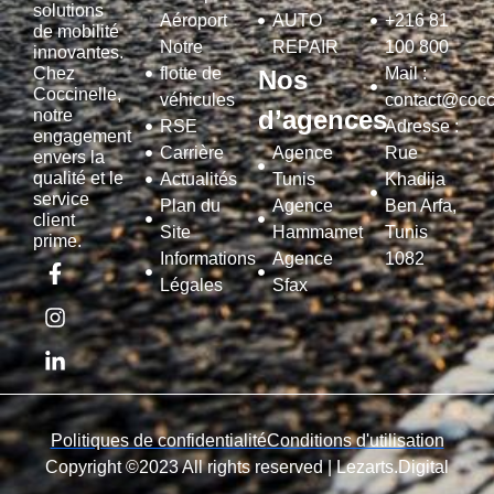
solutions
Aéroport
AUTO
+216 81
de mobilité
Notre
REPAIR
100 800
innovantes.
Chez
flotte de
Mail :
Nos
Coccinelle,
véhicules
contact@cocci
d’agences
notre
RSE
Adresse :
engagement
Carrière
Agence
Rue
envers la
qualité et le
Actualités
Tunis
Khadija
service
Plan du
Agence
Ben Arfa,
client
Site
Hammamet
Tunis
prime.
Informations
Agence
1082
Légales
Sfax
Politiques de confidentialité
Conditions d'utilisation
Copyright ©2023 All rights reserved |
Lezarts.Digital