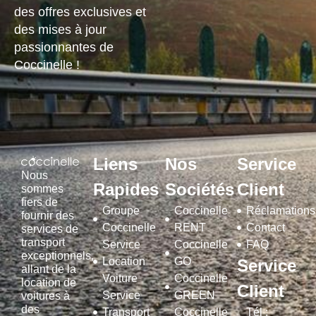
des offres exclusives et
des mises à jour
passionnantes de
Coccinelle !
Liens
Nos
Service
Nous
Rapides
Sociétés
Client
sommes
fiers de
Groupe
Coccinelle
Réclamations
fournir des
Coccinelle
RENT
Contact
services de
transport
Service
Coccinelle
FAQ
exceptionnels,
Location
GO
Service
allant de la
Voiture
Coccinelle
location de
Client
Service
GREEN
voitures à
des
Transport
Coccinelle
Tél :